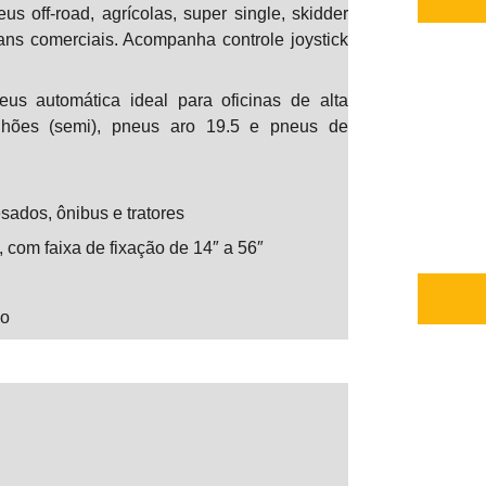
ff-road, agrícolas, super single, skidder
ans comerciais. Acompanha controle joystick
BL-100
utomática ideal para oficinas de alta
nhões (semi), pneus aro 19.5 e pneus de
sados, ônibus e tratores
, com faixa de fixação de 14″ a 56″
R$ 7.65
ão