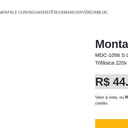
MOS
FALE CONOSCO
ASSISTÊNCIA
MANUAIS
VÍDEOS
BLOG
Monta
MDC-1056 S Li
Trifásica 220v
R$ 44
Valor à vista, ou
 R
crédito