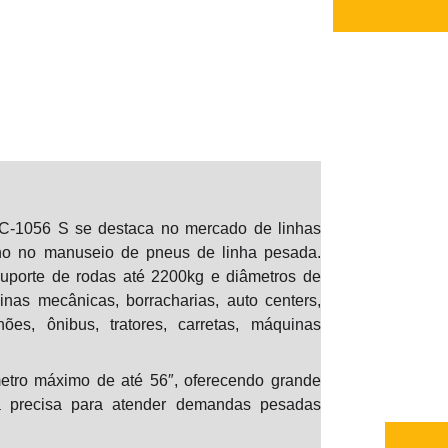
Veja ta
056 S se destaca no mercado de linhas
JM 5000 4
nho no manuseio de pneus de linha pesada.
uporte de rodas até 2200kg e diâmetros de
inas mecânicas, borracharias, auto centers,
s, ônibus, tratores, carretas, máquinas
ro máximo de até 56″, oferecendo grande
ina precisa para atender demandas pesadas
R$ 31.5