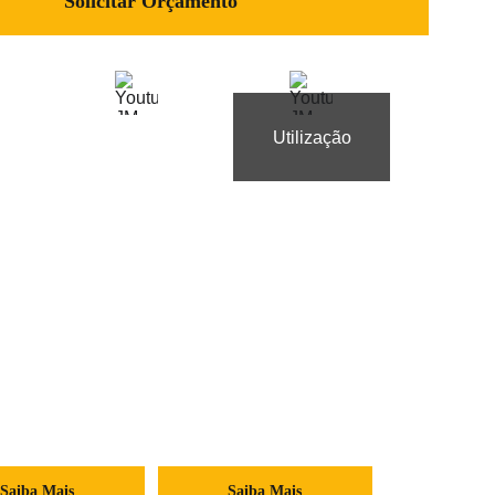
Solicitar Orçamento
Utilização
mbém:
 Col. c/ Prancha
JM 5000 4 Colunas
00 
R$ 27.000 
à vista
à vista
Saiba Mais
Saiba Mais