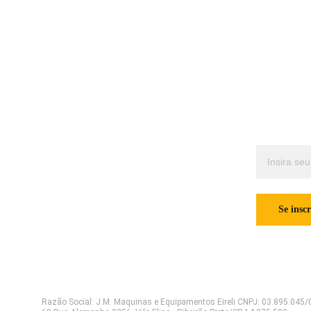
Contatos
Quer rec
jmmaquinas@jmmaquinas.com.br
       (16) 3615-9226/       (16) 3515-5911 
Insira seu e
/        (16) 98199-1179
Se insc
Razão Social: J.M. Maquinas e Equipamentos Eireli CNPJ: 03.895.045/