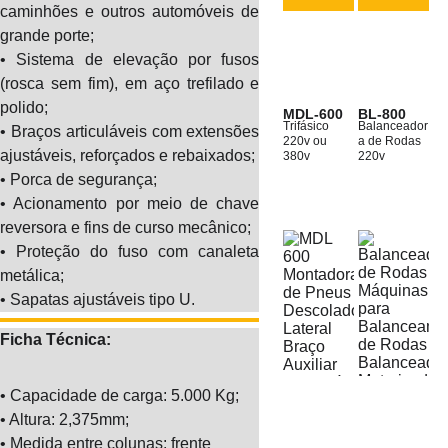
caminhões e outros automóveis de
grande porte;
• Sistema de elevação por fusos
(rosca sem fim), em aço trefilado e
polido;
MDL-600
BL-800
Trifásico 
Balanceador
• Braços articuláveis com extensões
220v ou 
a de Rodas 
ajustáveis, reforçados e rebaixados;
380v
220v
• Porca de segurança;
• Acionamento por meio de chave
reversora e fins de curso mecânico;
• Proteção do fuso com canaleta
metálica;
• Sapatas ajustáveis tipo U.
Ficha Técnica:
• Capacidade de carga: 5.000 Kg;
• Altura: 2,375mm;
• Medida entre colunas: frente 