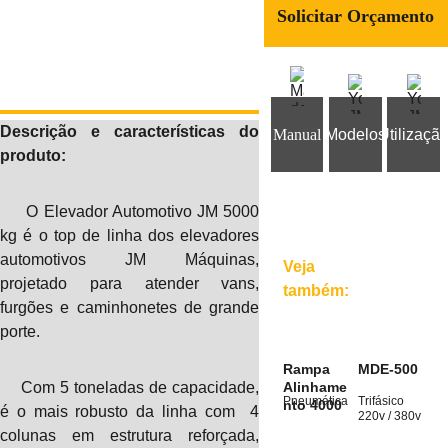
Solicitar Orçamento
Descrição e características do
Manual
Modelos
Utilizaçã
produto:
O Elevador Automotivo JM 5000
kg é o top de linha dos elevadores
automotivos JM Máquinas,
Veja
projetado para atender vans,
também:
furgões e caminhonetes de grande
porte.
Rampa 
MDE-500
Com 5 toneladas de capacidade,
Alinhame
Pneumática
Trifásico 
nto 4000
é o mais robusto da linha com 4
220v / 380v
colunas em estrutura reforçada,