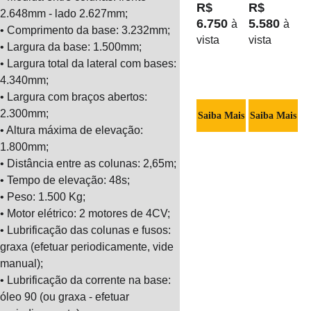
R$ 
R$ 
2.648mm - lado 2.627mm;
6.750 
5.580 
à 
à 
• Comprimento da base: 3.232mm;
vista
vista
• Largura da base: 1.500mm;
• Largura total da lateral com bases: 
4.340mm;
• Largura com braços abertos: 
2.300mm;
Saiba Mais
Saiba Mais
• Altura máxima de elevação: 
1.800mm;
• Distância entre as colunas: 2,65m;
• Tempo de elevação: 48s;
• Peso: 1.500 Kg;
• Motor elétrico: 2 motores de 4CV;
• Lubrificação das colunas e fusos: 
graxa (efetuar periodicamente, vide 
manual);
• Lubrificação da corrente na base: 
óleo 90 (ou graxa - efetuar 