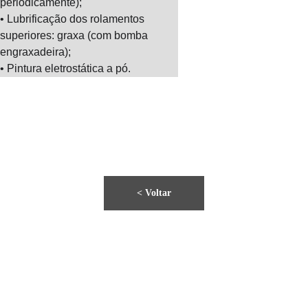
periodicamente);
• Lubrificação dos rolamentos 
superiores: graxa (com bomba 
engraxadeira);
• Pintura eletrostática a pó.
< Voltar
Home
Montadoras 
Quem 
de Pneus
Somos
Elevadores 
Rampas 
Fale 
Automotivos
para 
Conosco
Alinhamento