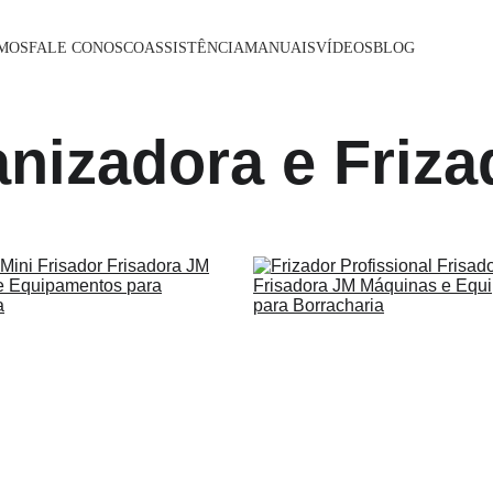
MOS
FALE CONOSCO
ASSISTÊNCIA
MANUAIS
VÍDEOS
BLOG
anizadora e Friza