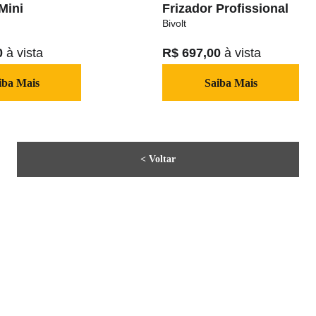
Mini
Frizador Profissional
Bivolt
0 
à vista
R$ 697,00 
à vista
iba Mais
Saiba Mais
< Voltar
Home
M
Elevadores Automotivos
R
Elevadores de Carga
R