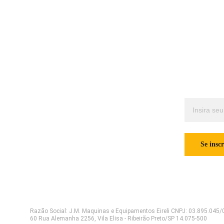
Contatos
Quer rec
jmmaquinas@jmmaquinas.com.br
       (16) 3615-9226/       (16) 3515-5911 
Insira seu e
/        (16) 98199-1179
Se insc
Razão Social: J.M. Maquinas e Equipamentos Eireli CNPJ: 03.895.045/
60 Rua Alemanha 2256, Vila Elisa - Ribeirão Preto/SP 14.075-500