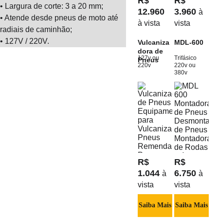
R$ 
R$ 
• Largura de corte: 3 a 20 mm;
12.960 
3.960 
à 
• Atende desde pneus de moto até 
à vista
vista
radiais de caminhão;
• 127V / 220V.
Vulcaniza
MDL-600
dora de 
127v ou 
Trifásico 
Pneus
220v
220v ou 
380v
R$ 
R$ 
1.044 
6.750 
à 
à 
vista
vista
Saiba Mais
Saiba Mais