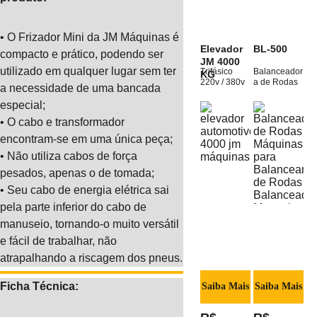
• O Frizador Mini da JM Máquinas é 
Elevador 
BL-500
compacto e prático, podendo ser 
JM 4000 
utilizado em qualquer lugar sem ter 
Trifásico 
Balanceador
KG
220v / 380v
a de Rodas
a necessidade de uma bancada 
especial;
• O cabo e transformador 
encontram-se em uma única peça;
• Não utiliza cabos de força 
pesados, apenas o de tomada;
• Seu cabo de energia elétrica sai 
pela parte inferior do cabo de 
manuseio, tornando-o muito versátil 
e fácil de trabalhar, não 
atrapalhando a riscagem dos pneus.
Ficha Técnica:
Saiba Mais
Saiba Mais