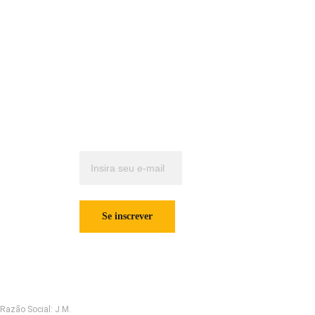
Termos e 
Contatos
Quer receber 
Condições
jmmaquinas@j
nossas 
mmaquinas.co
novidades 
m.br
mensais?
       (16) 3615-
9226/       (16) 
Insira seu e-mail
3515-5911 /     
abaixo para se
   (16) 98199-
cadastrar.
1179
Se inscrever
Razão Social: J.M. 