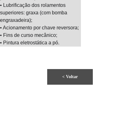
• Lubrificação dos rolamentos 
superiores: graxa (com bomba 
engraxadeira);
• Acionamento por chave reversora;
• Fins de curso mecânico;
• Pintura eletrostática a pó.
< Voltar
Home
Montadoras 
Quem 
de Pneus
Somos
Elevadores 
Rampas 
Fale 
Automotivos
para 
Conosco
Alinhamento
Elevadores 
Rampas 
Manuais