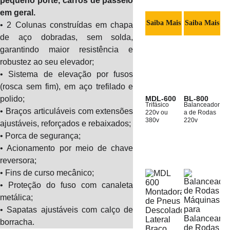
pequeno porte, carros de passeio
em geral.
Saiba Mais
Saiba Mais
• 2 Colunas construídas em chapa
de aço dobradas, sem solda,
garantindo maior resistência e
robustez ao seu elevador;
• Sistema de elevação por fusos
(rosca sem fim), em aço trefilado e
MDL-600
BL-800
polido;
Trifásico 
Balanceador
• Braços articuláveis com extensões
220v ou 
a de Rodas 
380v
220v
ajustáveis, reforçados e rebaixados;
• Porca de segurança;
• Acionamento por meio de chave
reversora;
• Fins de curso mecânico;
• Proteção do fuso com canaleta
metálica;
• Sapatas ajustáveis com calço de
borracha.