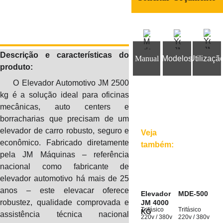
Descrição e características do
Manual
Modelos
Utilizaçã
produto:
O Elevador Automotivo JM 2500
kg é a solução ideal para oficinas
mecânicas, auto centers e
borracharias que precisam de um
elevador de carro robusto, seguro e
Veja
econômico. Fabricado diretamente
também:
pela JM Máquinas – referência
nacional como fabricante de
elevador automotivo há mais de 25
anos – este elevacar oferece
Elevador 
MDE-500
robustez, qualidade comprovada e
JM 4000 
Trifásico 
Trifásico 
KG
assistência técnica nacional
220v / 380v
220v / 380v