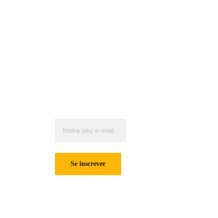
Política de 
Privacidade
Termos e 
Contatos
Quer receber 
Condições
jmmaquinas@j
nossas 
mmaquinas.co
novidades 
m.br
mensais?
       (16) 3615-
9226/       (16) 
Insira seu e-mail
3515-5911 /     
abaixo para se
   (16) 98199-
cadastrar.
1179
Se inscrever