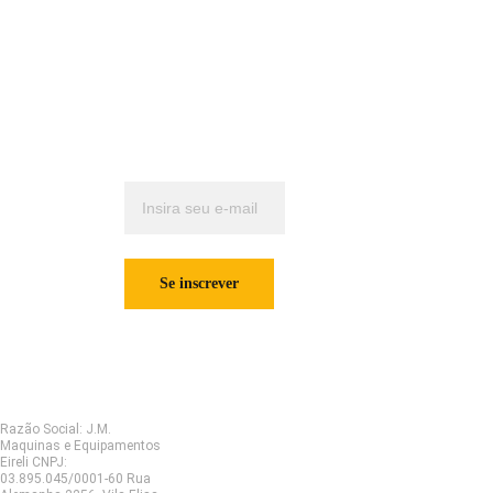
jmmaquinas@j
nossas 
mmaquinas.co
novidades 
m.br
mensais?
       (16) 3615-
9226/       (16) 
Insira seu e-mail
3515-5911 /     
abaixo para se
   (16) 98199-
cadastrar.
1179
Se inscrever
Razão Social: J.M. 
Maquinas e Equipamentos 
Eireli CNPJ: 
JM Máquinas © Copyright 2025
03.895.045/0001-60 Rua 
Todos os direitos reservados