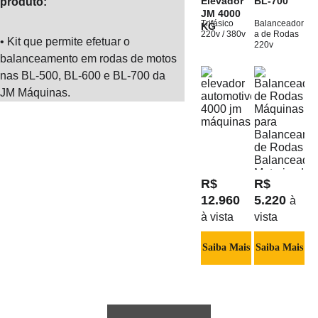
Elevador 
BL-700
produto:
JM 4000 
Trifásico 
Balanceador
KG
220v / 380v
a de Rodas 
• Kit que permite efetuar o 
220v
balanceamento em rodas de motos 
nas BL-500, BL-600 e BL-700 da 
JM Máquinas.
R$ 
R$ 
12.960 
5.220 
à 
à vista
vista
Saiba Mais
Saiba Mais